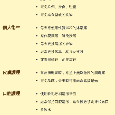
•
避免跌倒、滑倒、碰傷
•
避免進食堅硬的食物
個人衛生
•
每天應使用性質温和的沐浴露
•
應作花灑浴，避免浸浴
•
每天更換清潔的衣物
•
經常更換床單、枕袋及被袋
•
穿着密頭鞋，勿穿涼鞋
皮膚護理
•
當皮膚乾燥時，應塗上無刺激性的潤膚露
•
避免暴曬，外出時可用雨傘遮擋陽光
口腔護理
•
使用軟毛牙刷清潔牙齒
•
經常保持口腔清潔，進食後必須刷牙和漱口
•
多飲水