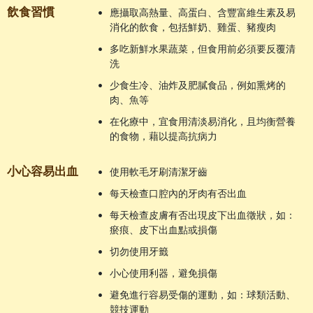
飲食習慣
•
應攝取高熱量、高蛋白、含豐富維生素及易
消化的飲食，包括鮮奶、雞蛋、豬瘦肉
•
多吃新鮮水果蔬菜，但食用前必須要反覆清
洗
•
少食生冷、油炸及肥膩食品，例如熏烤的
肉、魚等
•
在化療中，宜食用清淡易消化，且均衡營養
的食物，藉以提高抗病力
小心容易出血
•
使用軟毛牙刷清潔牙齒
•
每天檢查口腔內的牙肉有否出血
•
每天檢查皮膚有否出現皮下出血徵狀，如：
瘀痕、皮下出血點或損傷
•
切勿使用牙籤
•
小心使用利器，避免損傷
•
避免進行容易受傷的運動，如：球類活動、
競技運動