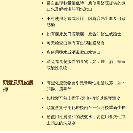
•
當白血球數量偏低時，應使用醫院提供的漱
口水及經煮沸的開水漱口
•
不可使用牙籤或牙線，因為容易出血及引致
感染
•
如有爛牙及口腔潰爛，應告知醫生或護士
•
每天檢查口腔有否出現黏膜發炎
•
多使用鹽水或消毒漱口水漱口
•
避免進食刺激性的食物，如：煙、酒、辛辣
或酸性食物
頭髮及頭皮護
•
有些化療藥物會引致暫時性毛髮脫落，如：
頭髮、眉毛等
理
•
如脫髮可戴上帽子/頭巾/假髮以保護頭皮
•
頭髮會於停用化療後兩至三個月後重新生長
•
應使用性質温和的洗髮水，勿使用含藥性或
去頭皮的洗髮水